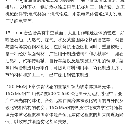
楼时抽取地下水、锅炉热水输送用等;机械加工、轴承套、加工
机械配件等;电气类的：燃气输送、水发电流体管道;风力发电
厂防静电管等。
15crmog合金管具有中空截面，大量用作输送流体的管道，如
输送石油、天然气、煤气、水及某些固体物料的管道等。钢管
与圆钢等实心钢材相比，在抗弯抗扭强度相同时，重量较轻，
是一种经济截面钢材，广泛用于制造结构件和机械零件，如石
油钻杆、汽车传动轴、自行车架以及建筑施工中用的钢脚手架
等用钢管制造环形零件，可提高材料利用率，简化制造工序，
节约材料和加工工时，已广泛用钢管来制造。
15CrMo钢正常供货状态的显微组织为铁素体加珠光体，
15CrMo钢在工作温度500℃-550℃范围长期运行过程中，会
产生珠光体的球化、合金元素在固溶体和碳化物间的再分配及
碳化物相结构的改变，15CrMo钢的热强性能和力学性能随着
珠光体球化程度和固溶体是合金元素贫化程度的加大而逐渐降
低，以致材质渐趋劣化甚至失效。