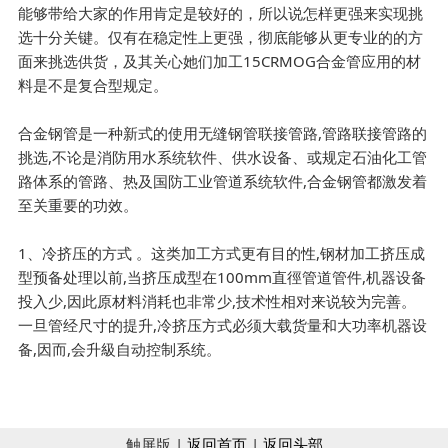
能够带给大家的作用肯定是较好的，所以说怎样更强来实现挑
选十分关键。仅有在稳定性上更强，彻底能够从更专业的的方
面来挑选供货，及其关心她们加工15CRMOG合金管应用的材
料是不是复合型规定。
合金钢管是一种新式的使用无缝钢管联接管路,管路联接管路的
挑选,不论是消防用水系统软件、供水设备、或规定石油化工管
路体系的管路、热及国防工业管道系统软件,合金钢管都激发着
至关重要的功效。
1、冷挤压的方式 。这类加工方式更有目的性,钢材加工挤压成
型预备处理以前,当挤压成型在100mm直徑管道管件,机器设备
投入少,因此原材料消耗也非常少,技术性相对来说较为完善。
一旦管经尺寸的提升,冷挤压方式必须大载货量和大功率机器设
备,因而,会升級自动控制系统。
触屏版 |
返回首页
|
返回头部