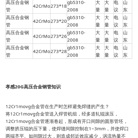
高压合金钢
gb5310-
大
大
电
山
42CrMo
273*18
管
2008
量
量
议
东
高压合金钢
gb5310-
大
大
电
山
42CrMo
273*20
管
2008
量
量
议
东
高压合金钢
gb5310-
大
大
电
山
42CrMo
273*26
管
2008
量
量
议
东
高压合金钢
gb5310-
大
大
电
山
42CrMo
273*28
管
2008
量
量
议
东
孝感20G高压合金钢管知识
12Cr1movg合金管在生产时怎样避免焊缝的产生？
将12Cr1movg合金管送入焊管机组，经多道轧辊滚压，
12Cr1movg合金管逐渐卷起，形成有开口间隙的圆形管坯，
调整挤压辊的压下量，使焊缝间隙控制在1~3mm，并使焊口
两端齐平。如间隙过大，则造成邻近效应减少，涡流热量不