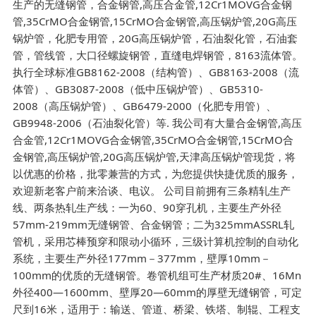
生产的无缝钢管，合金钢管,高压合金管,12Cr1MOVG合金钢
管,35CrMO合金钢管,15CrMO合金钢管,高压锅炉管,20G高压
锅炉管，化肥专用管，20G高压锅炉管，石油裂化管，石油套
管，管线管，大口径螺旋钢管，直缝电焊钢管，8163流体管。
执行全球标准GB8162-2008（结构管）、GB8163-2008（流
体管）、GB3087-2008（低中压锅炉管）、GB5310-
2008（高压锅炉管）、GB6479-2000（化肥专用管）、
GB9948-2006（石油裂化管）等. 我公司有大量合金钢管,高压
合金管,12Cr1MOVG合金钢管,35CrMO合金钢管,15CrMO合
金钢管,高压锅炉管,20G高压锅炉管,天津高压锅炉管现货，将
以优惠的价格，批零兼营的方式，为您提供快捷优质的服务，
欢迎新老客户前来洽谈、电议。 公司目前拥有三条精轧生产
线、两条热轧生产线：一为60、90穿孔机，主要生产外径
57mm-219mm无缝钢管、合金钢管；二为325mmASSRL轧
管机，采用芯棒预穿和限动小循环，三级计算机控制的自动化
系统，主要生产外径177mm－377mm，壁厚10mm－
100mm的优质的无缝钢管。卷管机组可生产材质20#、16Mn
外径400—1600mm、壁厚20—60mm的厚壁无缝钢管，可定
尺到16米，适用于：输送、管道、桥梁、铁塔、制辊、工程支