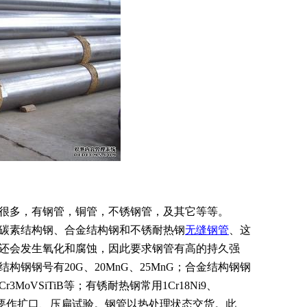
很多，有钢管，铜管，不锈钢管，及其它等等。
碳素结构钢
、合金结构钢和不锈
耐热钢
无缝钢管
、这
还会发生氧化和腐蚀，因此要求钢管有高的
持久强
结构钢钢号有
20G
、20MnG、25MnG；合金结构钢钢
Cr3MoVSiTiB等；有锈
耐热钢
常用
1Cr18Ni9
、
要作扩口、
压扁试验
。钢管以热处理状态交货。此