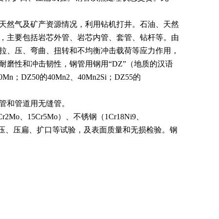
天然气及矿产资源情况，利用钻机打井。石油、天然
，主要包括岩芯外管、岩芯内管、套管、
钻杆
等。由
拉、压、弯曲、扭转和不均衡
冲击载荷
等应力作用，
耐磨性和
冲击韧性
，钢管用钢用“DZ”（地质的汉语
0Mn；DZ50的
40Mn2
、40Mn2Si；DZ55的
管和管道用无缝管。
Cr2Mo、
15Cr5Mo
）、不锈钢（
1Cr18Ni9
、
压、压扁、扩口等试验，及表面质量和无损检验。钢