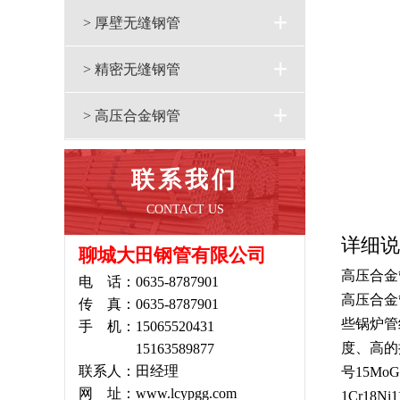
> 厚壁无缝钢管
> 精密无缝钢管
> 高压合金钢管
联系我们
CONTACT US
详细说
聊城大田钢管有限公司
高压
合金
电 话：0635-8787901
高压合金
传 真：0635-8787901
些
锅炉管
手 机：15065520431
度
、高的
15163589877
联系人：田经理
号15MoG
网 址：www.lcypgg.com
1Cr18Ni