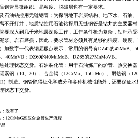
品钢管
显微组织
、
晶粒度
、
脱碳
层也有一定要求。
及石油钻控用
无缝钢管
；为探明地下岩层结构、地下水、石油、
离不开打井，地质钻控用石油钻探用
无缝钢管
是钻井的主要器材
管要深入到几千米地层深度工作，工作条件极为复杂，钻杆承受
泥浆、岩石磨损，因此，要求管材必须具有足够的强度、
硬度
、
）加数字一代表钢
屈服点
表示，常用的钢号有DZ45的
45MnB
、5
o、
40MnVB
；DZ60的40MnMoB、DZ65的27MnMoVB。
热处理状态交货。
石油裂化管
：用于
石油炼厂
的炉管、热交换器
碳素钢
（10、20）、合金钢（
12CrMo
、
15CrMo
）、
耐热钢
（12
Ti
）制造。钢管除得证化学成分和各种机械性能外，还要保证水
理状态下交货。
品：没有了
品：
12CrMoG高压合金管生产流程
产品