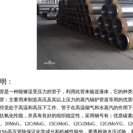
明：
管
是一种能够逞受压力的管子，利用此管来输送液体，它的种类
管：主要用来制造高压及其以上压力的
蒸汽锅炉
管道等用的
优质
经党处于高温和高压下工作、管子在高温烟气和水蒸汽的作用下
抗氧化性能，并具有良好的组织稳定性，采用钢号有：优质碳素
、20MoG、12CrMoG、
15CrMoG
、12Cr2MoG、
12CrMoVG
、12
11Nb
高压管
除保证化学成分和机械性能外，要逐根做
水压试验
，