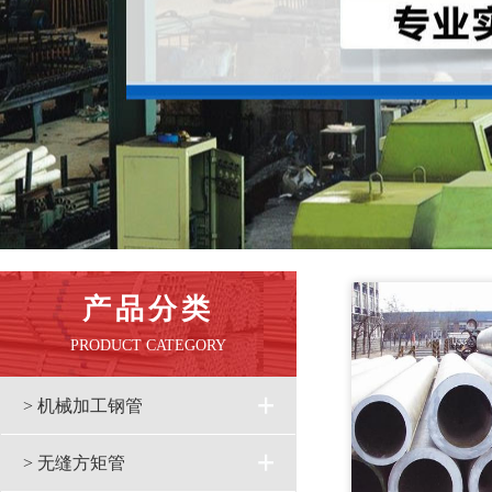
产品分类
PRODUCT CATEGORY
> 机械加工钢管
> 无缝方矩管